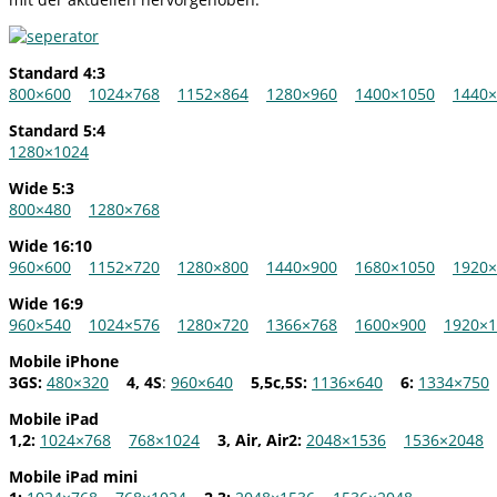
Standard 4:3
800×600
1024×768
1152×864
1280×960
1400×1050
1440×
Standard 5:4
1280×1024
Wide 5:3
800×480
1280×768
Wide 16:10
960×600
1152×720
1280×800
1440×900
1680×1050
1920×
Wide 16:9
960×540
1024×576
1280×720
1366×768
1600×900
1920×1
Mobile iPhone
3GS:
480×320
4, 4S
:
960×640
5,5c,5S:
1136×640
6:
1334×750
Mobile iPad
1,2:
1024×768
768×1024
3, Air, Air2:
2048×1536
1536×2048
Mobile iPad mini