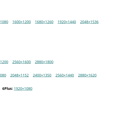
1080
1600×1200
1680×1260
1920×1440
2048×1536
1200
2560×1600
2880×1800
080
2048×1152
2400×1350
2560×1440
2880×1620
6Plus:
1920×1080